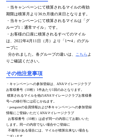
・当キャンペーンにて積算されるマイルの有効
期限は積算月より36カ月後の末日となります。
・当キャンペーンにて積算されるマイルは「グ
ループ1：通常マイル」です。
・お客様の口座に積算されるすべてのマイル
は、2022年4月11日（月）より「1〜4」のグル
ープに
分かれました。各グループの違いは、
こちら
よ
りご確認ください。
​その他注意事項
・キャンペーンへの参加登録は、ANAマイレージクラブ
お客様番号（10桁）1件あたり1回のみとなります。
積算されるマイルを他のANAマイレージクラブお客様番
号への移行等には応じかねます。
・penguinの会員情報および本キャンペーンへの参加登録
情報にご登録いただくANAマイレージクラブ
お客様番号（10桁）は必ず同一の内容にてお願いいた
します。同一の内容でない場合やご登録に
不備等がある場合には、マイルが積算出来ない場合も
ございます。