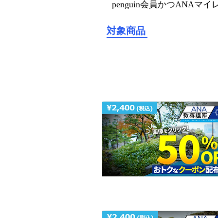
penguin会員かつANA
​対象商品
①【今なら50%OF