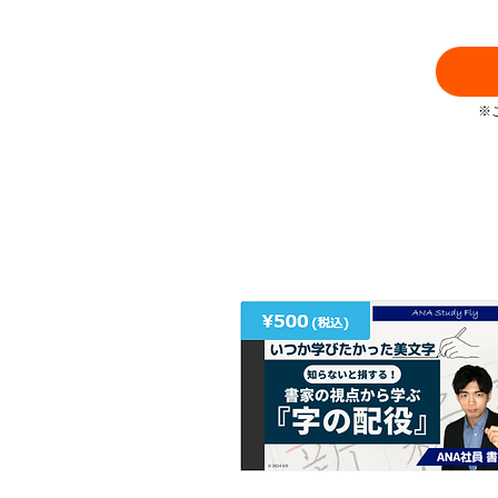
※
②【現役ANA社員と学ぶ】 