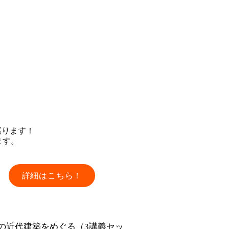
世界へ！ANA教養講座
巡ります！
ます。
詳細はこちら！
の近代建築をめぐる（3講義セッ