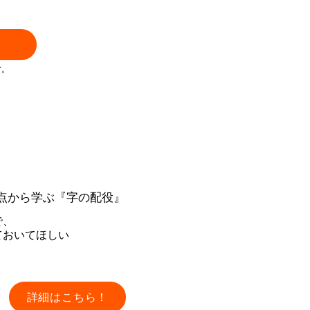
す。
ニーへ一緒に飛び立ちましょう
点から学ぶ『字の配役』
で、
ておいてほしい
詳細はこちら！