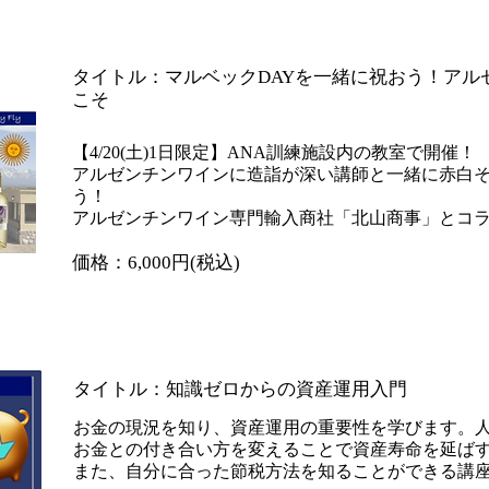
​タイトル：マルベックDAYを一緒に祝おう！ア
こそ
【4/20(土)1日限定】ANA訓練施設内の教室で開催！
アルゼンチンワインに造詣が深い講師と一緒に赤白
う！
アルゼンチンワイン専門輸入商社「北山商事」とコ
​価格：6,000円(税込)
​タイトル：知識ゼロからの資産運用入門
お金の現況を知り、資産運用の重要性を学びます。人
お金との付き合い方を変えることで資産寿命を延ば
また、自分に合った節税方法を知ることができる講